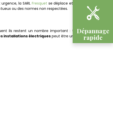
t urgence, la SARL
Fresquet
se déplace et intervient
ectueux ou des normes non respectées.
Dépannage
uent ils restent un nombre important : téléphone,
rapide
s installations électriques
peut être une solution